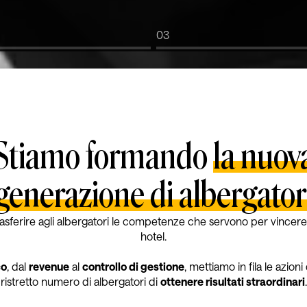
03
Stiamo formando
la nuov
generazione di albergator
sferire agli albergatori le competenze che servono per vincere la 
hotel.
co
, dal
revenue
al
controllo di gestione
, mettiamo in fila le azi
ristretto numero di albergatori di
ottenere risultati straordinari
.