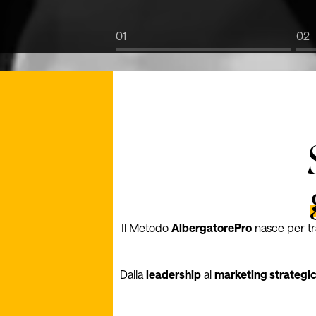
01
02
Il Metodo
AlbergatorePro
nasce per tra
Dalla
leadership
al
marketing strategi