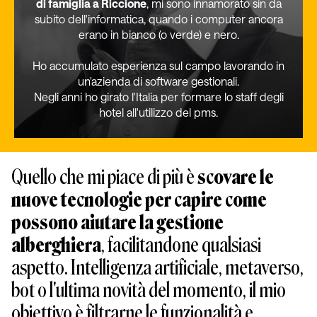
di famiglia a Riccione
, mi sono innamorato sin da
subito dell'informatica, quando i computer ancora
erano in bianco (o verde) e nero.
Ho accumulato esperienza sul campo lavorando in
un'azienda di software gestionali.
Negli anni ho girato l'Italia per formare lo staff degli
hotel all'utilizzo del pms.
Quello che mi piace di più è
scovare le
nuove tecnologie per capire come
possono aiutare la gestione
alberghiera
, facilitandone qualsiasi
aspetto. Intelligenza artificiale, metaverso,
bot o l'ultima novità del momento, il mio
obiettivo è filtrarne le funzionalità e