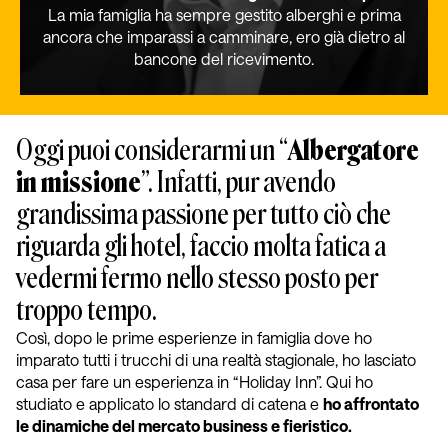
La mia famiglia ha sempre gestito alberghi e prima
ancora che imparassi a camminare, ero già dietro al
bancone del ricevimento.
Oggi puoi considerarmi un “
Albergatore
in missione
”. Infatti, pur avendo
grandissima passione per tutto ciò che
riguarda gli hotel, faccio molta fatica a
vedermi fermo nello stesso posto per
troppo tempo.
Così, dopo le prime esperienze in famiglia dove ho
imparato tutti i trucchi di una realtà stagionale, ho lasciato
casa per fare un esperienza in “Holiday Inn”. Qui ho
studiato e applicato lo standard di catena e
ho affrontato
le dinamiche del mercato business e fieristico.