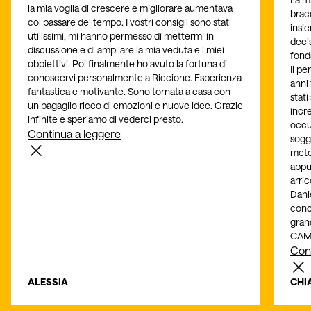
la mia voglia di crescere e migliorare aumentava
bracc
col passare del tempo. I vostri consigli sono stati
insi
utilissimi, mi hanno permesso di mettermi in
deci
discussione e di ampliare la mia veduta e i miei
fond
obbiettivi. Poi finalmente ho avuto la fortuna di
Il p
conoscervi personalmente a Riccione. Esperienza
anni 
fantastica e motivante. Sono tornata a casa con
stati
un bagaglio ricco di emozioni e nuove idee. Grazie
incr
infinite e speriamo di vederci presto.
occu
Continua a leggere
soggi
meto
appu
arri
Dani
cono
gran
CAM
Cont
ALESSIA
CHI